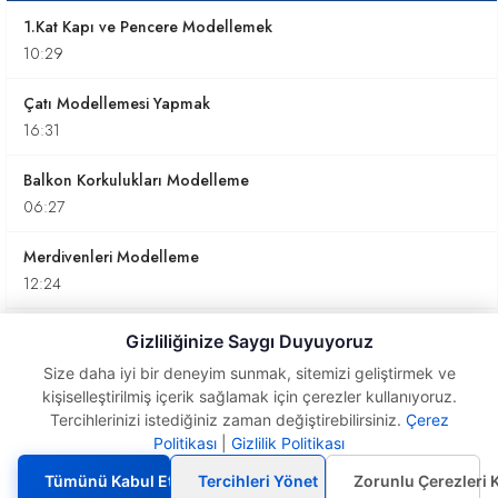
1.Kat Kapı ve Pencere Modellemek
10:29
Çatı Modellemesi Yapmak
16:31
Balkon Korkulukları Modelleme
06:27
Merdivenleri Modelleme
12:24
Dış Kapı Modelleme
Gizliliğinize Saygı Duyuyoruz
13:08
Size daha iyi bir deneyim sunmak, sitemizi geliştirmek ve
kişiselleştirilmiş içerik sağlamak için çerezler kullanıyoruz.
Bina Montaj
Tercihlerinizi istediğiniz zaman değiştirebilirsiniz.
Çerez
03:58
Politikası
|
Gizlilik Politikası
1.Kat
Duvarlar
Tümünü Kabul Et
Tercihleri Yönet
Zorunlu Çerezleri 