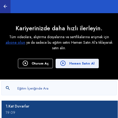
4. Işıklar
0
/ 7
Kariyerinizde daha hızlı ilerleyin.
5. Bina Modelleme
Tüm videolara, alıştırma dosyalarına ve sertifikalarına erişmek için
0
/ 10
abone olun
ya da sadece bu eğitim setini Hemen Satın Al'a tıklayarak
satın alın.
Dwg Import
08:37
Oturum Aç
Hemen Satın Al
Zemin Kat Duvarlar
22:59
Zemin Kat Kapı Pencere
10:44
1.Kat Duvarlar
19:09