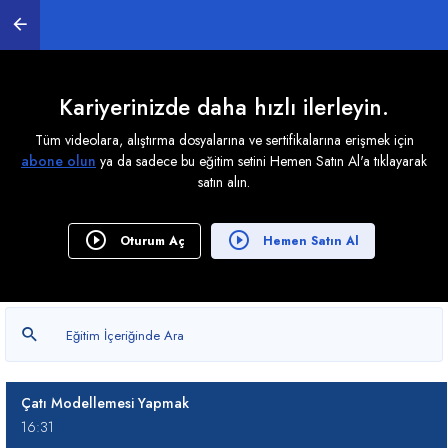
0
/ 10
Dwg Import
08:37
Kariyerinizde daha hızlı ilerleyin.
Zemin Kat Duvarlar
Tüm videolara, alıştırma dosyalarına ve sertifikalarına erişmek için
22:59
abone olun
ya da sadece bu eğitim setini Hemen Satın Al'a tıklayarak
satın alın.
Zemin Kat Kapı Pencere
10:44
Oturum Aç
Hemen Satın Al
1.Kat Duvarlar
19:09
1.Kat Kapı ve Pencere Modellemek
10:29
Çatı Modellemesi Yapmak
16:31