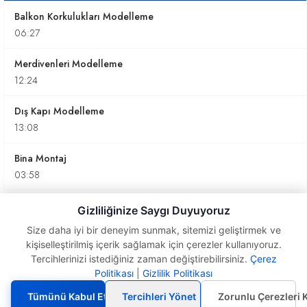
Balkon Korkulukları Modelleme
06:27
Merdivenleri Modelleme
12:24
Dış Kapı Modelleme
13:08
Bina Montaj
03:58
Gizliliğinize Saygı Duyuyoruz
6. Karma Uygulamalar
Size daha iyi bir deneyim sunmak, sitemizi geliştirmek ve
0
/ 6
kişiselleştirilmiş içerik sağlamak için çerezler kullanıyoruz.
Tercihlerinizi istediğiniz zaman değiştirebilirsiniz.
Çerez
Politikası
|
Gizlilik Politikası
Çatı Modellemesi
7. Animasyona Giriş
Yapmak
Tümünü Kabul Et
Tercihleri Yönet
Zorunlu Çerezleri 
0
/ 3