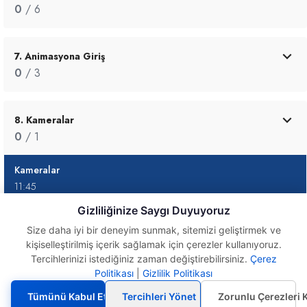
0
/ 6
7. Animasyona Giriş
0
/ 3
8. Kameralar
0
/ 1
Kameralar
11:45
Gizliliğinize Saygı Duyuyoruz
9. Render
Size daha iyi bir deneyim sunmak, sitemizi geliştirmek ve
kişiselleştirilmiş içerik sağlamak için çerezler kullanıyoruz.
0
/ 1
Tercihlerinizi istediğiniz zaman değiştirebilirsiniz.
Çerez
Politikası
|
Gizlilik Politikası
Kameralar
10. Uygulamalar
Tümünü Kabul Et
Tercihleri Yönet
Zorunlu Çerezleri 