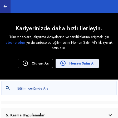
2. Modelleme Uygulamaları
0
/ 23
Kariyerinizde daha hızlı ilerleyin.
Tüm videolara, alıştırma dosyalarına ve sertifikalarına erişmek için
3. Material Editör
abone olun
ya da sadece bu eğitim setini Hemen Satın Al'a tıklayarak
0
/ 3
satın alın.
Oturum Aç
Hemen Satın Al
4. Işıklar
0
/ 7
5. Bina Modelleme
0
/ 10
6. Karma Uygulamalar