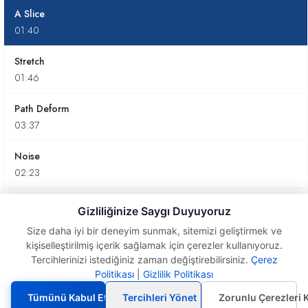
A Slice
01:40
Stretch
01:46
Path Deform
03:37
Noise
02:23
Turbo Smooth
Gizliliğinize Saygı Duyuyoruz
02:16
Size daha iyi bir deneyim sunmak, sitemizi geliştirmek ve
kişiselleştirilmiş içerik sağlamak için çerezler kullanıyoruz.
Sweep
Tercihlerinizi istediğiniz zaman değiştirebilirsiniz.
Çerez
04:58
Politikası
|
Gizlilik Politikası
A
Slice
CrossSection
Tümünü Kabul Et
Tercihleri Yönet
Zorunlu Çerezleri 