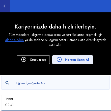
03:41
Melt
02:33
Kariyerinizde daha hızlı ilerleyin.
Mirror
Tüm videolara, alıştırma dosyalarına ve sertifikalarına erişmek için
01:06
abone olun
ya da sadece bu eğitim setini Hemen Satın Al'a tıklayarak
satın alın.
Push
00:52
Oturum Aç
Hemen Satın Al
Ripple
01:46
Shell
01:51
Twist
02:41