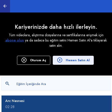
4. Shapes
0
/ 13
Kariyerinizde daha hızlı ilerleyin.
Line Nesnesi
Tüm videolara, alıştırma dosyalarına ve sertifikalarına erişmek için
07:58
abone olun
ya da sadece bu eğitim setini Hemen Satın Al'a tıklayarak
satın alın.
Rectangle Nesnesi
01:44
Oturum Aç
Hemen Satın Al
Circle Nesnesi
00:32
Ellipse Nesnesi
01:06
Arc Nesnesi
02:28