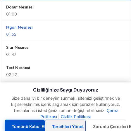
Donut Nesnesi
01:00
Ngon Nesnesi
01:52
Star Nesnesi
01:47
Text Nesnesi
02:22
Helix Nesnesi
Gizliliğinize Saygı Duyuyoruz
02:01
Size daha iyi bir deneyim sunmak, sitemizi geliştirmek ve
kişiselleştirilmiş içerik sağlamak için çerezler kullanıyoruz.
Egg Nesnesi
Tercihlerinizi istediğiniz zaman değiştirebilirsiniz.
Çerez
01:35
Politikası
|
Gizlilik Politikası
Arc
Nesnesi
Tümünü Kabul Et
Tercihleri Yönet
Zorunlu Çerezleri 
Section Nesnesi