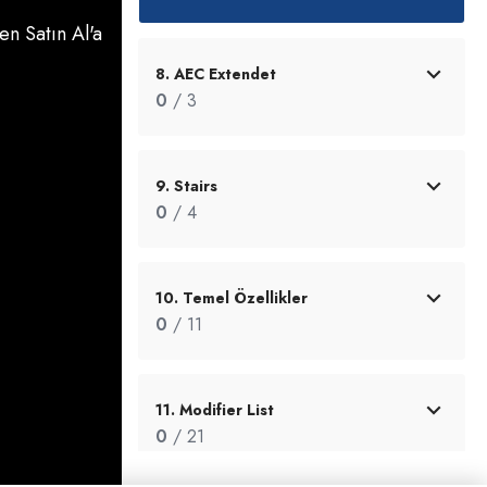
n Satın Al'a
8. AEC Extendet
0
/ 3
9. Stairs
0
/ 4
10. Temel Özellikler
0
/ 11
11. Modifier List
0
/ 21