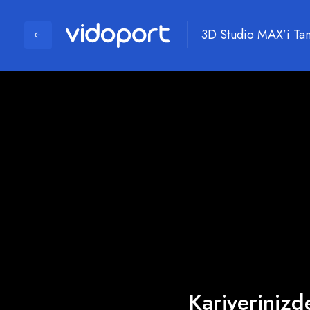
3D Studio MAX’i Tanı
Kariyerinizde