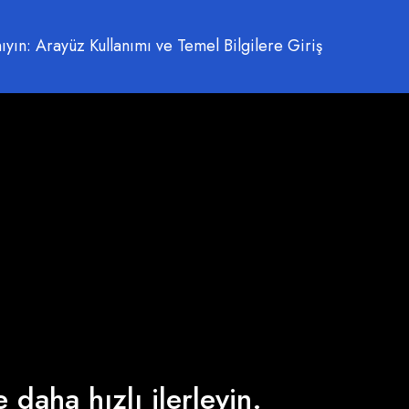
yın: Arayüz Kullanımı ve Temel Bilgilere Giriş
 daha hızlı ilerleyin.