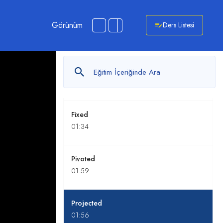
Görünüm
Ders Listesi
Awning
02:35
Casement
01:30
Fixed
01:34
Pivoted
01:59
Projected
01:56