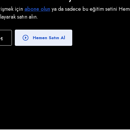
erişmek için
abone olun
ya da sadece bu eğitim setini Heme
klayarak satın alın.
Aç
Hemen Satın Al