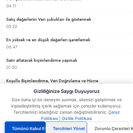
04:11
Satış değerlerini Veri çubukları ile göstermek
05:22
En yüksek ve en düşük değerleri işaretlemek
06:47
Satır atlatarak biçimlendirme yapmak
01:50
Koşullu Biçimlendirme, Veri Doğrulama ve Hücre
Kilitlemeyi kullanmak
Gizliliğinize Saygı Duyuyoruz
05:41
Size daha iyi bir deneyim sunmak, sitemizi geliştirmek ve
kişiselleştirilmiş içerik sağlamak için çerezler kullanıyoruz.
Koşullu Biçimlendirme Simge Kümeleri kullanımı
Tercihlerinizi istediğiniz zaman değiştirebilirsiniz.
Çerez
13:11
Politikası
|
Gizlilik Politikası
Koşullu Biçimlendirme
Simge Kümeleri kullanımı
Veri Girdikçe Hücreye Kenarlık Eklemek
Tümünü Kabul Et
Tercihleri Yönet
Zorunlu Çerezleri 