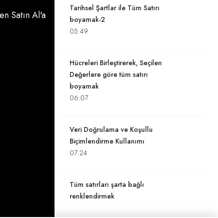
Tarihsel Şartlar ile Tüm Satırı
n Satın Al'a
boyamak-2
05:49
Hücreleri Birleştirerek, Seçilen
Değerlere göre tüm satırı
boyamak
06:07
Veri Doğrulama ve Koşullu
Biçimlendirme Kullanımı
07:24
Tüm satırları şarta bağlı
renklendirmek
02:11