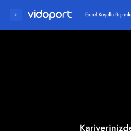
Excel Koşullu Biçiml
Kariyerinizde