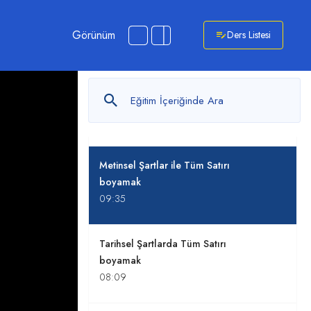
Excel'de tüm satırları boyamak
Görünüm
Ders Listesi
08:54
Sayısal Değerler ile Tüm Satırı
Boyamak
10:27
Metinsel Şartlar ile Tüm Satırı
boyamak
09:35
Tarihsel Şartlarda Tüm Satırı
boyamak
08:09