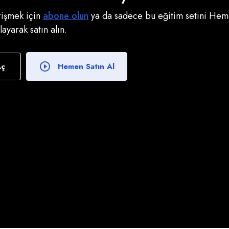
erişmek için
abone olun
ya da sadece bu eğitim setini Heme
klayarak satın alın.
Aç
Hemen Satın Al