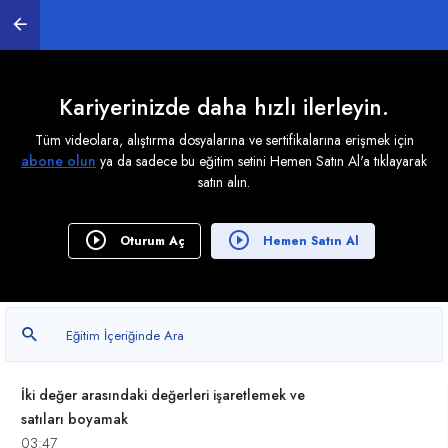
Tarihsel Şartlarda Tüm Satırı boyamak
08:09
Tarihsel Şartlar ile Tüm Satırı boyamak-2
05:49
Kariyerinizde daha hızlı ilerleyin.
Tüm videolara, alıştırma dosyalarına ve sertifikalarına erişmek için
Hücreleri Birleştirerek, Seçilen Değerlere göre tüm
abone olun
ya da sadece bu eğitim setini Hemen Satın Al'a tıklayarak
satırı boyamak
satın alın.
06:07
Veri Doğrulama ve Koşullu Biçimlendirme
Oturum Aç
Hemen Satın Al
Kullanımı
07:24
Tüm satırları şarta bağlı renklendirmek
02:11
İki değer arasındaki değerleri işaretlemek ve
satıları boyamak
03:47