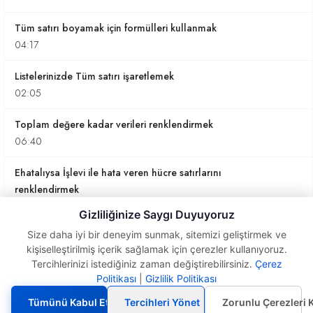
Tüm satırı boyamak için formülleri kullanmak
04:17
Listelerinizde Tüm satırı işaretlemek
02:05
Toplam değere kadar verileri renklendirmek
06:40
Ehatalıysa İşlevi ile hata veren hücre satırlarını
renklendirmek
04:18
Gizliliğinize Saygı Duyuyoruz
Size daha iyi bir deneyim sunmak, sitemizi geliştirmek ve
VE şartı ile birden fazla sütuna göre işlem yapmak
kişiselleştirilmiş içerik sağlamak için çerezler kullanıyoruz.
01:53
Tercihlerinizi istediğiniz zaman değiştirebilirsiniz.
Çerez
Politikası
|
Gizlilik Politikası
Veri Doğrulama ve Koşullu
Ve şartı ile satırlardaki verileri işaretlemek
Biçimlendirme Kullanımı
02:52
Tümünü Kabul Et
Tercihleri Yönet
Zorunlu Çerezleri 