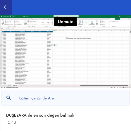
1. DÜŞEYARA Formülü
0
/ 24
2. DÜŞEYARA Formülünde İleri Düzey Uygulamalar
0
/ 19
Sütunları Birleştirerek Düşeyara Kullanımı
11:41
DÜŞEYARA'nın 3 farklı sütundaki verilerde
kullanımı
10:58
DÜŞEYARA ile en son değeri bulmak
15:43