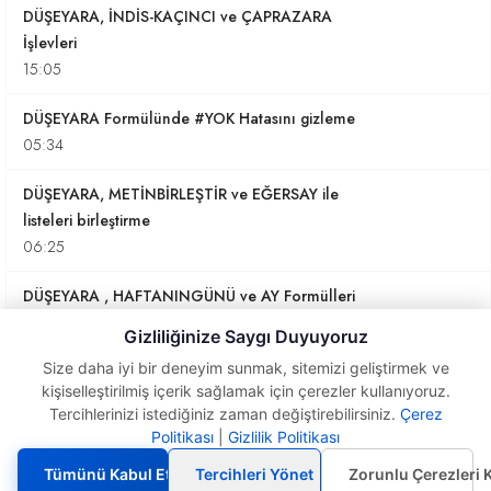
DÜŞEYARA, İNDİS-KAÇINCI ve ÇAPRAZARA
İşlevleri
15:05
DÜŞEYARA Formülünde #YOK Hatasını gizleme
05:34
DÜŞEYARA, METİNBİRLEŞTİR ve EĞERSAY ile
listeleri birleştirme
06:25
DÜŞEYARA , HAFTANINGÜNÜ ve AY Formülleri
Kullanımı
Gizliliğinize Saygı Duyuyoruz
03:54
Size daha iyi bir deneyim sunmak, sitemizi geliştirmek ve
kişiselleştirilmiş içerik sağlamak için çerezler kullanıyoruz.
Slayt- Excel'de DÜŞEYARA ve İNDİS İşlevlerinin
Tercihlerinizi istediğiniz zaman değiştirebilirsiniz.
Çerez
Karşılaştırması
Politikası
|
Gizlilik Politikası
Sütunları Birleştirerek
01:31
Düşeyara Kullanımı
Tümünü Kabul Et
Tercihleri Yönet
Zorunlu Çerezleri 