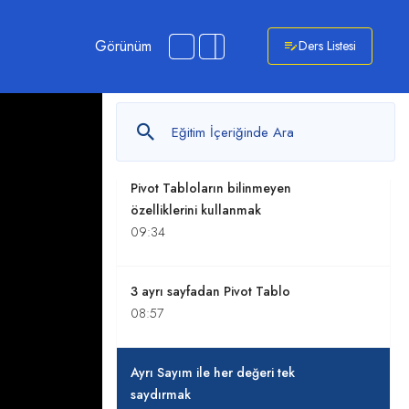
oluşturmak
07:49
Görünüm
Ders Listesi
Özel Listeleri Pivot Tablolarda
kullanmak
08:22
Pivot Tabloların bilinmeyen
özelliklerini kullanmak
09:34
3 ayrı sayfadan Pivot Tablo
08:57
Ayrı Sayım ile her değeri tek
saydırmak