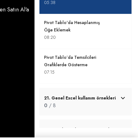
05:38
n Satın Al'a
Pivot Tablo'da Hesaplanmış
Öğe Eklemek
08:20
Pivot Tablo’da Temsilcileri
Grafiklerde Gösterme
07:15
21. Genel Excel kullanım örnekleri
0
/ 8
22. Excel Uygulama Sınav Soruları
0
/ 30