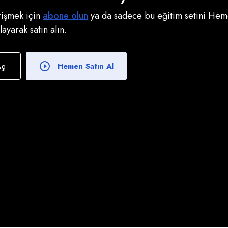
erişmek için
abone olun
ya da sadece bu eğitim setini Heme
klayarak satın alın.
Aç
Hemen Satın Al