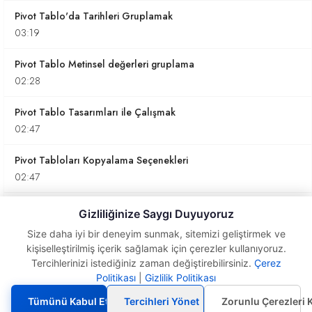
Pivot Tablo'da Tarihleri Gruplamak
03:19
Pivot Tablo Metinsel değerleri gruplama
02:28
Pivot Tablo Tasarımları ile Çalışmak
02:47
Pivot Tabloları Kopyalama Seçenekleri
02:47
Pivot Tablolarda Dilimleyiciler ile çalışmak
Gizliliğinize Saygı Duyuyoruz
03:49
Size daha iyi bir deneyim sunmak, sitemizi geliştirmek ve
kişiselleştirilmiş içerik sağlamak için çerezler kullanıyoruz.
Yataydaki Verilerin Pivotlarını oluşturmak
Tercihlerinizi istediğiniz zaman değiştirebilirsiniz.
Çerez
07:49
Politikası
|
Gizlilik Politikası
Pivot Tablo ve Pivot
Tablolar ile çalışmak
Tümünü Kabul Et
Tercihleri Yönet
Zorunlu Çerezleri 
Özel Listeleri Pivot Tablolarda kullanmak