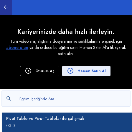
17. Hedef Ara, Senaryolar ve Veri Tablosu
0
/ 4
Kariyerinizde daha hızlı ilerleyin.
Tüm videolara, alıştırma dosyalarına ve sertifikalarına erişmek için
18. Excel'de Adlar İle Çalışmak
abone olun
ya da sadece bu eğitim setini Hemen Satın Al'a tıklayarak
0
/ 6
satın alın.
19. Tablo Özelliğinin Kullanılması
Oturum Aç
Hemen Satın Al
0
/ 4
20. Pivot Tablolar oluşturmak
0
/ 13
Pivot Tablo ve Pivot Tablolar ile çalışmak
03:01