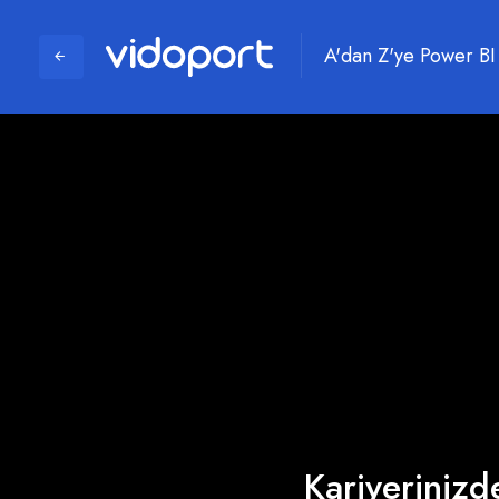
A'dan Z'ye Power BI
Kariyerinizde