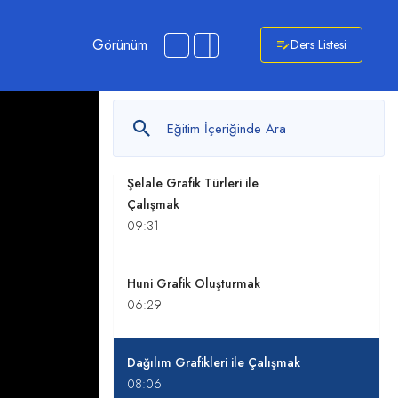
Çizgi ve Sütun Grafikler ile
Çalışmak
Görünüm
Ders Listesi
08:16
Ribbon Chart Oluşturmak
03:44
Şelale Grafik Türleri ile
Çalışmak
09:31
Huni Grafik Oluşturmak
06:29
Dağılım Grafikleri ile Çalışmak
08:06