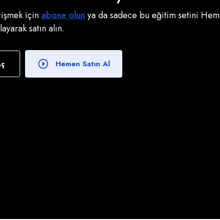
erişmek için
abone olun
ya da sadece bu eğitim setini Heme
klayarak satın alın.
Aç
Hemen Satın Al