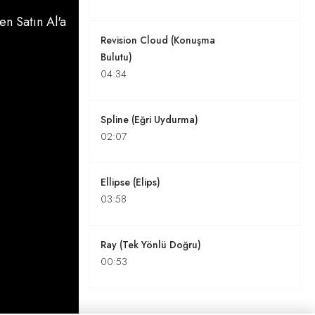
n Satın Al'a
Revision Cloud (Konuşma
Bulutu)
04:34
Spline (Eğri Uydurma)
02:07
Ellipse (Elips)
03:58
Ray (Tek Yönlü Doğru)
00:53
Donut (Halka)