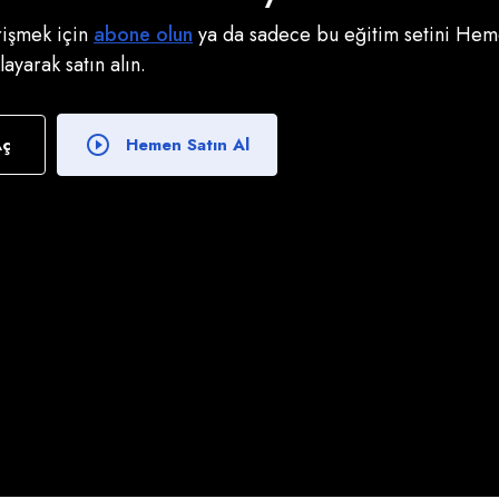
erişmek için
abone olun
ya da sadece bu eğitim setini Heme
klayarak satın alın.
Aç
Hemen Satın Al