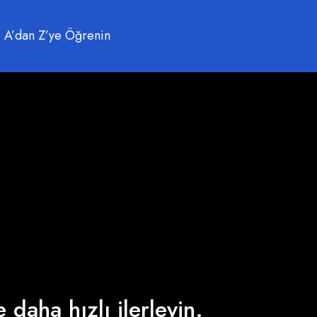
 A’dan Z’ye Öğrenin
 daha hızlı ilerleyin.