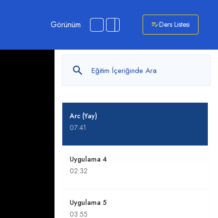
Görünüm
Ders Listesi
Polygon (Çokgen)
03:19
Rectangle (Dikdörtgen)
04:24
Arc (Yay)
07:41
Uygulama 4
02:32
Uygulama 5
03:55