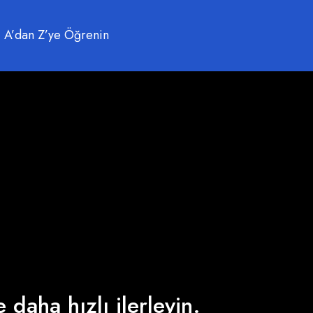
 A’dan Z’ye Öğrenin
 daha hızlı ilerleyin.