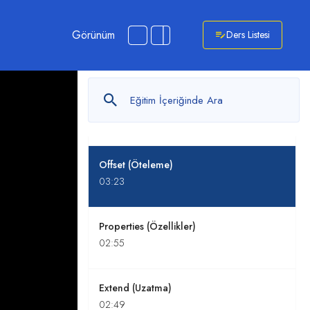
Görünüm
Ders Listesi
Mirror (Aynalama)
02:44
Move (Taşıma)
01:47
Offset (Öteleme)
03:23
Properties (Özellikler)
02:55
Extend (Uzatma)
02:49