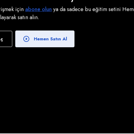
erişmek için
abone olun
ya da sadece bu eğitim setini Heme
klayarak satın alın.
Aç
Hemen Satın Al