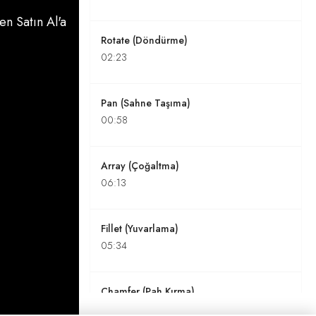
n Satın Al'a
Rotate (Döndürme)
02:23
Pan (Sahne Taşıma)
00:58
Array (Çoğaltma)
06:13
Fillet (Yuvarlama)
05:34
Chamfer (Pah Kırma)
04:41