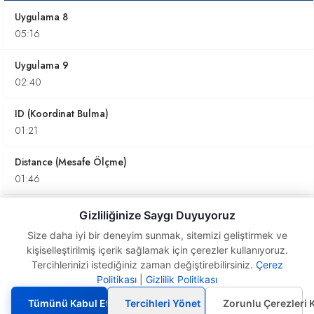
Uygulama 8
05:16
Uygulama 9
02:40
ID (Koordinat Bulma)
01:21
Distance (Mesafe Ölçme)
01:46
Area (Alan Hesaplama)
Gizliliğinize Saygı Duyuyoruz
05:36
Size daha iyi bir deneyim sunmak, sitemizi geliştirmek ve
kişiselleştirilmiş içerik sağlamak için çerezler kullanıyoruz.
List (Listeleme)
Tercihlerinizi istediğiniz zaman değiştirebilirsiniz.
Çerez
01:31
Politikası
|
Gizlilik Politikası
Uygulama
7
Tümünü Kabul Et
Tercihleri Yönet
Zorunlu Çerezleri 
Time (Tarih)