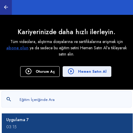
02:23
Pan (Sahne Taşıma)
00:58
Kariyerinizde daha hızlı ilerleyin.
Array (Çoğaltma)
Tüm videolara, alıştırma dosyalarına ve sertifikalarına erişmek için
06:13
abone olun
ya da sadece bu eğitim setini Hemen Satın Al'a tıklayarak
satın alın.
Fillet (Yuvarlama)
05:34
Oturum Aç
Hemen Satın Al
Chamfer (Pah Kırma)
04:41
Uygulama 6
03:30
Uygulama 7
03:15