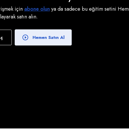
erişmek için
abone olun
ya da sadece bu eğitim setini Heme
klayarak satın alın.
Aç
Hemen Satın Al