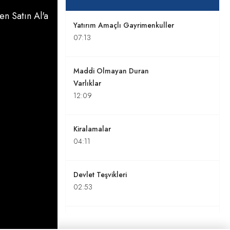
n Satın Al'a
Yatırım Amaçlı Gayrimenkuller
07:13
Maddi Olmayan Duran
Varlıklar
12:09
Kiralamalar
04:11
Devlet Teşvikleri
02:53
Borçlanma Maliyetleri