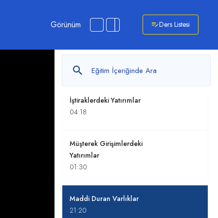
Tarımsal Faaliyetler
06:07
Görünüm
Ders Listesi
Maden Kaynaklarının
Aranması ve Değerlendirilmesi
03:01
İştiraklerdeki Yatırımlar
04:18
Müşterek Girişimlerdeki
Yatırımlar
01:30
Maddi Duran Varlıklar
21:20