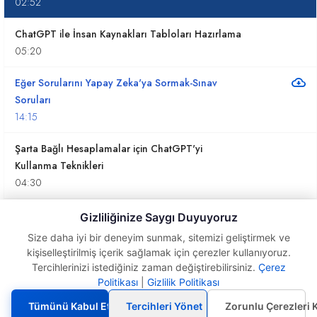
02:52
ChatGPT ile İnsan Kaynakları Tabloları Hazırlama
05:20
Eğer Sorularını Yapay Zeka'ya Sormak-Sınav
Soruları
14:15
Şarta Bağlı Hesaplamalar için ChatGPT'yi
Kullanma Teknikleri
04:30
Şarta Bağlı Toplamlar için ChatGPT'yi Kullanma
Gizliliğinize Saygı Duyuyoruz
Teknikleri
Size daha iyi bir deneyim sunmak, sitemizi geliştirmek ve
05:03
kişiselleştirilmiş içerik sağlamak için çerezler kullanıyoruz.
Tercihlerinizi istediğiniz zaman değiştirebilirsiniz.
Çerez
Excel'de ChatGPT ile Seçim
ChatGPT ve Excel ile Çalışma Sayfalarının
Politikası
|
Gizlilik Politikası
Teknikleri ve Tablo
Renklerini Değiştirmek ve Vermek
Oluşturma
Tümünü Kabul Et
Tercihleri Yönet
Zorunlu Çerezleri 
06:26