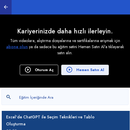
06:31
Excel Formüllü Soruları ChatGPT'ye Sormadan
Önce Bilmeniz Gerekenler
Kariyerinizde daha hızlı ilerleyin.
03:51
Tüm videolara, alıştırma dosyalarına ve sertifikalarına erişmek için
ChatGPT ile Excel'de Yüzdelik Hesaplamalar Nasıl
abone olun
ya da sadece bu eğitim setini Hemen Satın Al'a tıklayarak
Yapılır?
satın alın.
08:51
Excel'de Yüzdelik Değerleri ChatGPT ile Analiz
Oturum Aç
Hemen Satın Al
Etmek
04:39
ChatGPT ile Excel'de Boş Hücreleri Yönetmek
03:22
Excel'de ChatGPT ile Seçim Teknikleri ve Tablo
Oluşturma