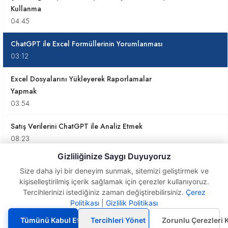
Kullanma
04:45
ChatGPT ile Excel Formüllerinin Yorumlanması
03:12
Excel Dosyalarını Yükleyerek Raporlamalar
Yapmak
03:54
Satış Verilerini ChatGPT ile Analiz Etmek
08:23
Gizliliğinize Saygı Duyuyoruz
Excel'de Şarta Bağlı Satır Silme İşlemleri için
Size daha iyi bir deneyim sunmak, sitemizi geliştirmek ve
ChatGPT Kullanımı
kişiselleştirilmiş içerik sağlamak için çerezler kullanıyoruz.
02:31
Tercihlerinizi istediğiniz zaman değiştirebilirsiniz.
Çerez
ChatGPT ile Excel
Politikası
|
Gizlilik Politikası
Formüllerinin
ChatGPT ile Listelerden Raporlama ve Sunum
Yorumlanması
Hazırlama
Tümünü Kabul Et
Tercihleri Yönet
Zorunlu Çerezleri 