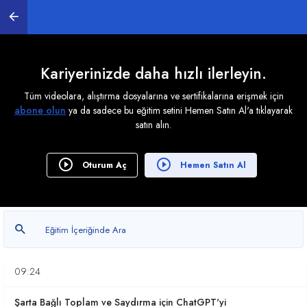
Kariyerinizde daha hızlı ilerleyin.
1. ChatGPT ve Excel ile Veri Analizi
Tüm videolara, alıştırma dosyalarına ve sertifikalarına erişmek için
0
/ 16
abone olun
ya da sadece bu eğitim setini Hemen Satın Al'a tıklayarak
satın alın.
2. ChatGPT Ücretli Versiyonu ile İşlemler Yapmak
Oturum Aç
Hemen Satın Al
0
/ 8
Yapay Zeka ile Cinsiyet Tahmini Yapmak
06:20
İşten Ayrılma Raporlarını ChatGPT ile Analiz Etmek
09:24
Şarta Bağlı Toplam ve Saydırma için ChatGPT'yi