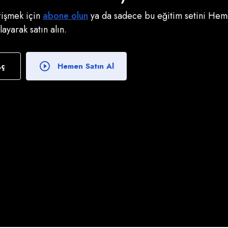
erişmek için
abone olun
ya da sadece bu eğitim setini Heme
klayarak satın alın.
Aç
Hemen Satın Al