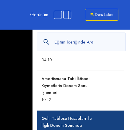
Dönem sonunda stokların
Görünüm
Ders Listesi
envanteri
08:22
Dönem Sonunda Aralıklı
Envanter Alma İşlemleri
04:10
Amortismana Tabi İktisadi
Kıymetlerin Dönem Sonu
İşlemleri
10:12
Gelir Tablosu Hesapları ile
İlgili Dönem Sonunda