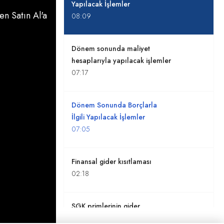
Yapılacak İşlemler
n Satın Al'a
08:09
Dönem sonunda maliyet
hesaplarıyla yapılacak işlemler
07:17
Dönem Sonunda Borçlarla
İlgili Yapılacak İşlemler
07:05
Finansal gider kısıtlaması
02:18
SGK primlerinin gider
yazılması