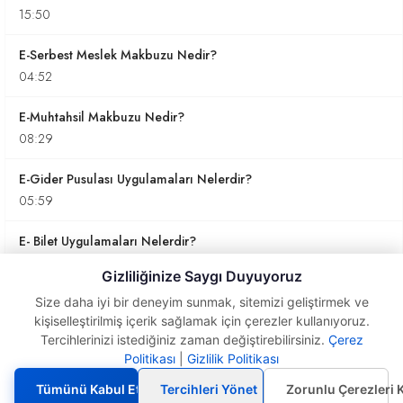
15:50
E-Serbest Meslek Makbuzu Nedir?
04:52
E-Muhtahsil Makbuzu Nedir?
08:29
E-Gider Pusulası Uygulamaları Nelerdir?
05:59
E- Bilet Uygulamaları Nelerdir?
05:57
Gizliliğinize Saygı Duyuyoruz
E-Sigorta Gider Komisyon Belgesi Nedir?
Size daha iyi bir deneyim sunmak, sitemizi geliştirmek ve
kişiselleştirilmiş içerik sağlamak için çerezler kullanıyoruz.
02:54
Tercihlerinizi istediğiniz zaman değiştirebilirsiniz.
Çerez
Politikası
|
Gizlilik Politikası
E-Belgeler'de Son
E-Dekont Uygulamaları Nedir?
Yapılan Değişiklikler
01:56
Tümünü Kabul Et
Tercihleri Yönet
Zorunlu Çerezleri 