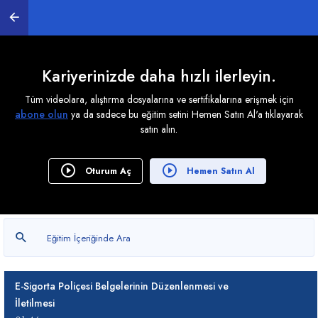
İletilmesi
03:44
E-Gider Pusulası Belgelerinin Düzenlenmesi ve
Kariyerinizde daha hızlı ilerleyin.
İletilmesi
03:00
Tüm videolara, alıştırma dosyalarına ve sertifikalarına erişmek için
abone olun
ya da sadece bu eğitim setini Hemen Satın Al'a tıklayarak
E-Bilet Belgelerinin Düzenlenmesi ve İletilmesi
satın alın.
02:09
E-Sigorta Poliçesi Uygulamaları
Oturum Aç
Hemen Satın Al
02:39
E-Sigorta Gider Komisyon Belgelerinin
Düzenlenmesi ve İletilmesi
02:27
E-Sigorta Poliçesi Belgelerinin Düzenlenmesi ve
İletilmesi