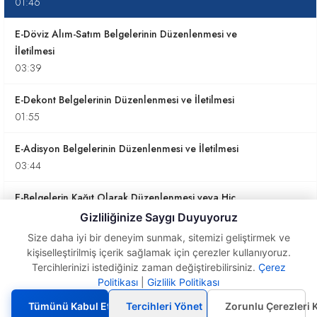
01:46
E-Döviz Alım-Satım Belgelerinin Düzenlenmesi ve
İletilmesi
03:39
E-Dekont Belgelerinin Düzenlenmesi ve İletilmesi
01:55
E-Adisyon Belgelerinin Düzenlenmesi ve İletilmesi
03:44
E-Belgelerin Kağıt Olarak Düzenlenmesi veya Hiç
Düzenlenmemesi
Gizliliğinize Saygı Duyuyoruz
02:21
Size daha iyi bir deneyim sunmak, sitemizi geliştirmek ve
kişiselleştirilmiş içerik sağlamak için çerezler kullanıyoruz.
E-Belgelerin Kâğıt Fatura Olarak Düzenleneceği
Tercihlerinizi istediğiniz zaman değiştirebilirsiniz.
Çerez
E-Sigorta Poliçesi
Durumlar
Politikası
|
Gizlilik Politikası
Belgelerinin Düzenlenmesi
03:30
ve İletilmesi
Tümünü Kabul Et
Tercihleri Yönet
Zorunlu Çerezleri 