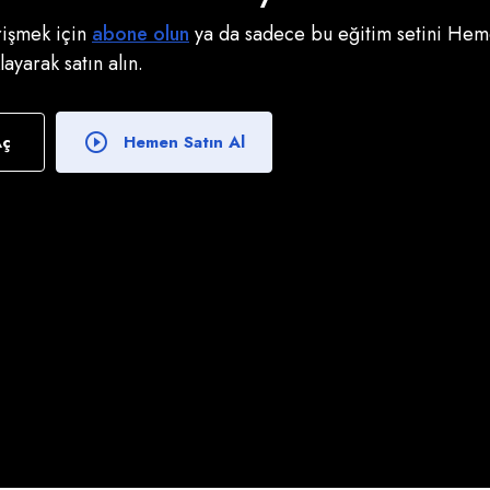
erişmek için
abone olun
ya da sadece bu eğitim setini Heme
klayarak satın alın.
Aç
Hemen Satın Al