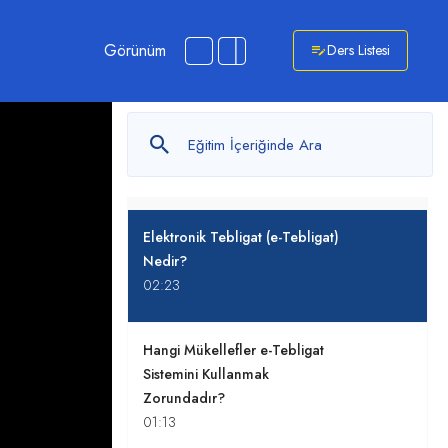
Görünüm
Ders Listesi
1. Elektronik Tebligat: Adım adım e-
tebligat süreçleri.
0
/ 15
Elektronik Tebligat (e-Tebligat)
Nedir?
02:23
Hangi Mükellefler e-Tebligat
Sistemini Kullanmak
Zorundadır?
01:13