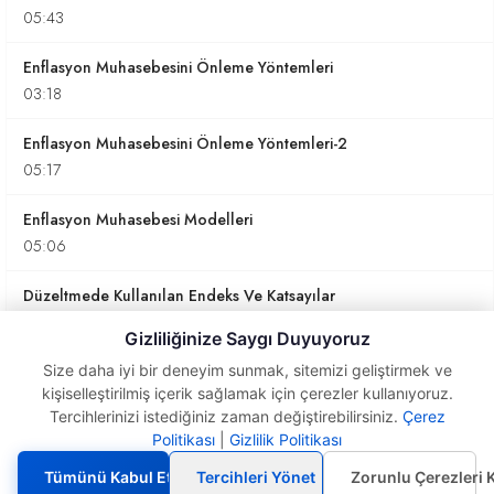
05:43
Enflasyon Muhasebesini Önleme Yöntemleri
03:18
Enflasyon Muhasebesini Önleme Yöntemleri-2
05:17
Enflasyon Muhasebesi Modelleri
05:06
Düzeltmede Kullanılan Endeks Ve Katsayılar
03:40
Gizliliğinize Saygı Duyuyoruz
Enflasyon Muhasebesinde Kullanılacak Muhasebe
Size daha iyi bir deneyim sunmak, sitemizi geliştirmek ve
kişiselleştirilmiş içerik sağlamak için çerezler kullanıyoruz.
Hesapları
Tercihlerinizi istediğiniz zaman değiştirebilirsiniz.
Çerez
01:57
Enflasyon
Politikası
|
Gizlilik Politikası
Düzeltmesi ve
Şartları
Bilanço Kalemlerinin Düzeltilmesine İlişkin Esaslar
Tümünü Kabul Et
Tercihleri Yönet
Zorunlu Çerezleri 