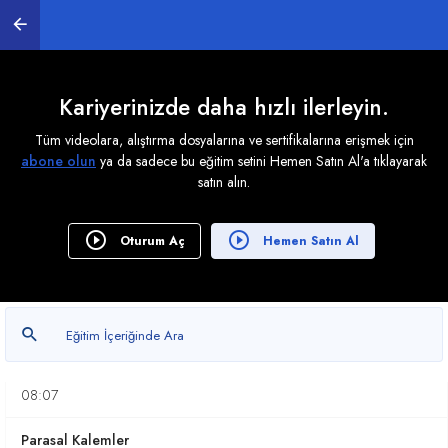
Enflasyonun Nedenleri Nelerdir?
08:03
Enflasyonun İşletmeler Üzerindeki Etkileri
Kariyerinizde daha hızlı ilerleyin.
09:09
Tüm videolara, alıştırma dosyalarına ve sertifikalarına erişmek için
abone olun
ya da sadece bu eğitim setini Hemen Satın Al'a tıklayarak
Düzeltmeye Esas Tutar
satın alın.
13:35
Enflasyon Düzeltmesi ve Şartları
Oturum Aç
Hemen Satın Al
05:34
Enflasyon Düzeltmesi Yapmamanın Sonuçları
04:03
Parasal Olmayan Kalemler
08:07
Parasal Kalemler