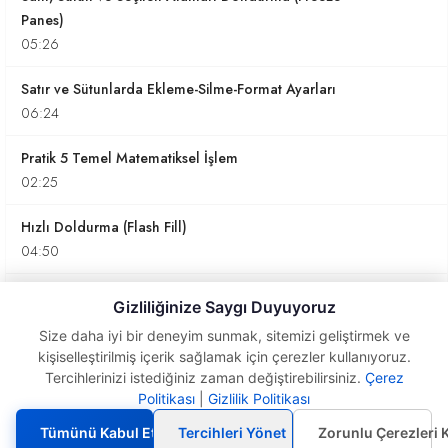
Panes)
05:26
Satır ve Sütunlarda Ekleme-Silme-Format Ayarları
06:24
Pratik 5 Temel Matematiksel İşlem
02:25
Hızlı Doldurma (Flash Fill)
04:50
Sıralama ve Filtre (Sort and Filter)
Gizliliğinize Saygı Duyuyoruz
06:57
Size daha iyi bir deneyim sunmak, sitemizi geliştirmek ve
kişiselleştirilmiş içerik sağlamak için çerezler kullanıyoruz.
Bul ve Değiştir (Find and Replace)
Tercihlerinizi istediğiniz zaman değiştirebilirsiniz.
Çerez
04:05
Politikası
|
Gizlilik Politikası
Bul ve Değiştir (Find
and Replace)
Çalışma Sayfasını Paylaşma
Tümünü Kabul Et
Tercihleri Yönet
Zorunlu Çerezleri 