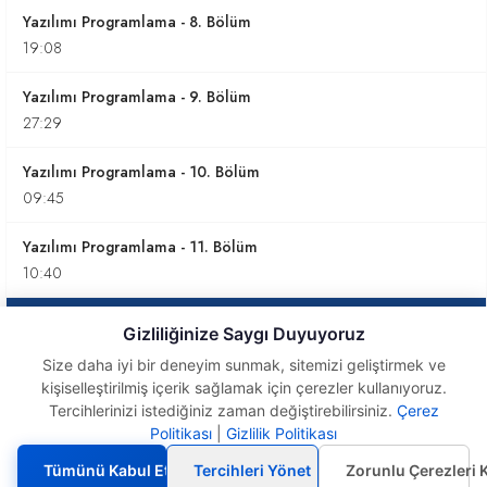
Yazılımı Programlama - 8. Bölüm
19:08
Yazılımı Programlama - 9. Bölüm
27:29
Yazılımı Programlama - 10. Bölüm
09:45
Yazılımı Programlama - 11. Bölüm
10:40
Yazılımı Programlama - 12. Bölüm
Gizliliğinize Saygı Duyuyoruz
20:55
Size daha iyi bir deneyim sunmak, sitemizi geliştirmek ve
kişiselleştirilmiş içerik sağlamak için çerezler kullanıyoruz.
Yazılımı Programlama - 13. Bölüm
Tercihlerinizi istediğiniz zaman değiştirebilirsiniz.
Çerez
06:22
Yazılımı
Politikası
|
Gizlilik Politikası
Programlama - 12.
Bölüm
Yazılımı Programlama -14. Bölüm
Tümünü Kabul Et
Tercihleri Yönet
Zorunlu Çerezleri 