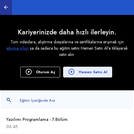
16:19
Yazılımı Programlama - 2. Bölüm
26:02
Kariyerinizde daha hızlı ilerleyin.
Yazılımı Programlama - 3. Bölüm
Tüm videolara, alıştırma dosyalarına ve sertifikalarına erişmek için
25:48
abone olun
ya da sadece bu eğitim setini Hemen Satın Al'a tıklayarak
satın alın.
Yazılımı Programlama - 4. Bölüm
21:24
Oturum Aç
Hemen Satın Al
Yazılımı Programlama - 5. Bölüm
12:21
Yazılımı Programlama - 6. Bölüm
10:38
Yazılımı Programlama - 7.Bölüm
06:45