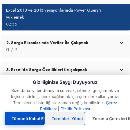
Excel 2010 ve 2013 versiyonlarında Power Query'i
yüklemek
02:56
2. Sorgu Ekranlarında Veriler İle Çalışmak
0
/ 9
3. Excel'de Sorgu Özellikleri ile çalışmak
0
/ 36
Gizliliğinize Saygı Duyuyoruz
Size daha iyi bir deneyim sunmak, sitemizi geliştirmek ve
4. Parametreler ile Çalışmak
kişiselleştirilmiş içerik sağlamak için çerezler kullanıyoruz.
Tercihlerinizi istediğiniz zaman değiştirebilirsiniz.
Çerez
0
/ 4
Excel 2010 ve 2013
Politikası
|
Gizlilik Politikası
versiyonlarında Power Query'i
yüklemek
Tümünü Kabul Et
Tercihleri Yönet
Zorunlu Çerezleri 