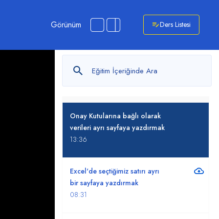
Görünüm
Ders Listesi
2. Excel Uzmanlık Eğitimleri-2
0
/ 15
3. Excel Uzmanlık Eğitimleri-3
0
/ 15
Onay Kutularına bağlı olarak
verileri ayrı sayfaya yazdırmak
13:36
Excel'de seçtiğimiz satırı ayrı
bir sayfaya yazdırmak
08:31