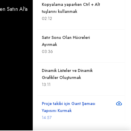
Kopyalama yaparken Ctrl + Alt
n Satın Al'a
tuşlarını kullanmak
02:12
Satır Sonu Olan Hücreleri
Ayırmak
03:36
Dinamik Listeler ve Dinamik
Grafikler Oluşturmak
13:11
Proje takibi için Gant Şeması
Yapısını Kurmak
14:57