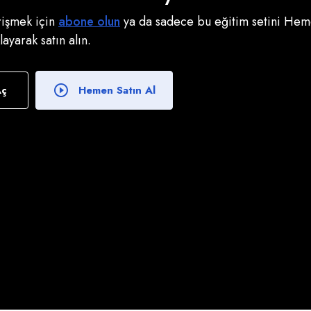
erişmek için
abone olun
ya da sadece bu eğitim setini Heme
klayarak satın alın.
Aç
Hemen Satın Al