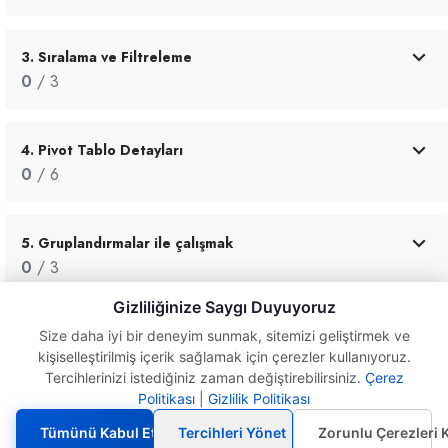
3. Sıralama ve Filtreleme
0
/ 3
4. Pivot Tablo Detayları
0
/ 6
5. Gruplandırmalar ile çalışmak
0
/ 3
Gizliliğinize Saygı Duyuyoruz
6. Dilimleyiciler ve Zaman Çizelgesi
Size daha iyi bir deneyim sunmak, sitemizi geliştirmek ve
kişiselleştirilmiş içerik sağlamak için çerezler kullanıyoruz.
0
/ 4
Tercihlerinizi istediğiniz zaman değiştirebilirsiniz.
Çerez
Politikası
|
Gizlilik Politikası
Pivot Tablo
Oluşturmada 5 Kural
7. Pivot Tablolarda İleri Düzey Kullanımlar
Tümünü Kabul Et
Tercihleri Yönet
Zorunlu Çerezleri 