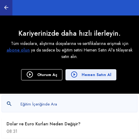
Yatırım Fonları Hakkında Bilinmesi Gerekenler
07:06
En Bilinen Yatırım Araçları Nelerdir?
Kariyerinizde daha hızlı ilerleyin.
10:48
Tüm videolara, alıştırma dosyalarına ve sertifikalarına erişmek için
abone olun
ya da sadece bu eğitim setini Hemen Satın Al'a tıklayarak
Bireysel Emeklilik Sistemi (BES)
satın alın.
10:48
Enflasyon-Deflasyon-Stagflasyon İle İlgili Örnekler
Oturum Aç
Hemen Satın Al
04:35
Portföy Nedir? Yatırım Dünyasında Bilmeniz
Gereken Temel Kavramlar
08:26
Dolar ve Euro Kurları Neden Değişir?
08:31