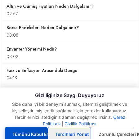
Altın ve Gümüş Fiyatları Neden Dalgalanır?
02:57
Borsa Endeksleri Neden Dalgalanır?
08:08
Envanter Yönetimi Nedir?
03:02
Faiz ve Enflasyon Arasındaki Denge
04:19
Kredi Kartı Kullanımının Avantajları ve Riskleri
Gizliliğinize Saygı Duyuyoruz
05:30
Size daha iyi bir deneyim sunmak, sitemizi geliştirmek ve
kişiselleştirilmiş içerik sağlamak için çerezler kullanıyoruz.
Tasarruf Nedir?
Tercihlerinizi istediğiniz zaman değiştirebilirsiniz.
Çerez
13:07
Politikası
|
Gizlilik Politikası
Tasarruf
Nedir?
Finansal Eğitim ve Tasarruf Alışkanlıkları
Tümünü Kabul Et
Tercihleri Yönet
Zorunlu Çerezleri 