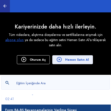
Kariyerinizde daha hızlı ilerleyin.
Tüm videolara, alıştırma dosyalarına ve sertifikalarına erişmek için
abone olun
ya da sadece bu eğitim setini Hemen Satın Al'a tıklayarak
1. BA-BS Hakkında Tüm Detaylar
satın alın.
0
/ 10
BA-BS NEDİR?
Oturum Aç
Hemen Satın Al
07:14
BA-BS'de Düzenlenecek Belgeler
09:34
Kimler BA-BS Belgesi Düzenler?
02:41
Form BA-BS Beyannamelerinin Verilme Süresi