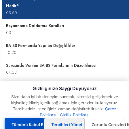
Nedir?
03:50
Beyanname Doldurma Kuralları
03:11
BA-BS Formunda Yapılan Değişiklikler
10:20
Süresinde Verilen BA-BS Formlarının Düzeltilmesi
04:58
Form Ba-Bs İle İlgı̇lı̇ Özellı̇klı̇ Durumlar
Gizliliğinize Saygı Duyuyoruz
10:27
Size daha iyi bir deneyim sunmak, sitemizi geliştirmek ve
kişiselleştirilmiş içerik sağlamak için çerezler kullanıyoruz.
Form Ba-Bs İle İlgı̇lı̇ Önemli Noktalar
Tercihlerinizi istediğiniz zaman değiştirebilirsiniz.
Çerez
05:57
Form BA-BS
Politikası
|
Gizlilik Politikası
Beyannamelerinin Verilme
Süresi Nedir?
Form BA-BS Neden Önemlidir?
Tümünü Kabul Et
Tercihleri Yönet
Zorunlu Çerezleri 