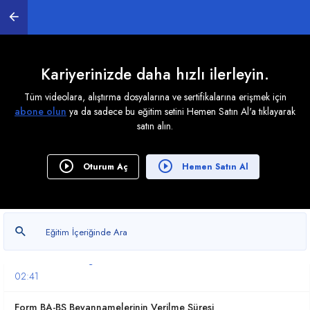
Kariyerinizde daha hızlı ilerleyin.
Tüm videolara, alıştırma dosyalarına ve sertifikalarına erişmek için
abone olun
ya da sadece bu eğitim setini Hemen Satın Al'a tıklayarak
1. BA-BS Hakkında Tüm Detaylar
satın alın.
0
/ 10
BA-BS NEDİR?
Oturum Aç
Hemen Satın Al
07:14
BA-BS'de Düzenlenecek Belgeler
09:34
Kimler BA-BS Belgesi Düzenler?
02:41
Form BA-BS Beyannamelerinin Verilme Süresi