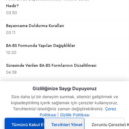
Nedir?
03:50
Beyanname Doldurma Kuralları
03:11
BA-BS Formunda Yapılan Değişiklikler
10:20
Süresinde Verilen BA-BS Formlarının Düzeltilmesi
04:58
Form Ba-Bs İle İlgı̇lı̇ Özellı̇klı̇ Durumlar
Gizliliğinize Saygı Duyuyoruz
10:27
Size daha iyi bir deneyim sunmak, sitemizi geliştirmek ve
kişiselleştirilmiş içerik sağlamak için çerezler kullanıyoruz.
Form Ba-Bs İle İlgı̇lı̇ Önemli Noktalar
Tercihlerinizi istediğiniz zaman değiştirebilirsiniz.
Çerez
05:57
Politikası
|
Gizlilik Politikası
Form Ba-Bs İle İlgı̇lı̇
Önemli Noktalar
Form BA-BS Neden Önemlidir?
Tümünü Kabul Et
Tercihleri Yönet
Zorunlu Çerezleri 