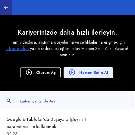
E-Tablo İç içe EĞER Kullanımı Nasıl Yapılır?
05:09
E-Tablo Eğer VE Kullanımı Nasıl Yapılır?
05:09
Kariyerinizde daha hızlı ilerleyin.
Tüm videolara, alıştırma dosyalarına ve sertifikalarına erişmek için
E-Tablo Eğersay ve Etopla Formüllerini Kullanmak
abone olun
ya da sadece bu eğitim setini Hemen Satın Al'a tıklayarak
02:46
satın alın.
E-Tablo Eğersay ve Etopla Formülleri Nasıl
Kullanılır?
Oturum Aç
Hemen Satın Al
02:46
E-Tablo Çoketopla ve Çokeğersay Formülü
Kullanımı Nasıldır?
04:19
Google E-Tablolar'da Düşeyara İşlevini 1
parametresi ile kullanmak
02:23