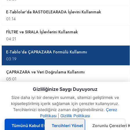
E-Tablolar'da RASTGELEARADA İşlevini Kullanmak
01:14
FİLTRE ve SIRALA İşlevlerini Kullanmak
04:21
E-Tablo'da ÇAPRAZARA Formülü Kullanımı
03:19
ÇAPRAZARA ve Veri Doğrulama Kullanımı
05:01
Gizliliğinize Saygı Duyuyoruz
ÇAPRAZARA Formülünü Ayrı Sayfalarda
Size daha iyi bir deneyim sunmak, sitemizi geliştirmek ve
Kullanmak
kişiselleştirilmiş içerik sağlamak için çerezler kullanıyoruz.
02:11
Tercihlerinizi istediğiniz zaman değiştirebilirsiniz.
Çerez
Politikası
|
Gizlilik Politikası
E-Tablo'da ÇAPRAZARA
Formülü Kullanımı
5. ENG-E-Tablo Formülleri
Tümünü Kabul Et
Tercihleri Yönet
Zorunlu Çerezleri 