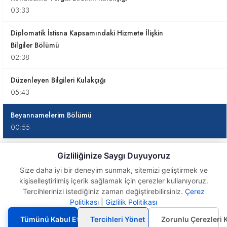
03:33
Diplomatik İstisna Kapsamındaki Hizmete İlişkin
Bilgiler Bölümü
02:38
Düzenleyen Bilgileri Kulakçığı
05:43
Beyannamelerim Bölümü
00:55
Düzeltme Beyannameleri
Gizliliğinize Saygı Duyuyoruz
02:51
Size daha iyi bir deneyim sunmak, sitemizi geliştirmek ve
kişiselleştirilmiş içerik sağlamak için çerezler kullanıyoruz.
Kanuni Süresinden Sonra Verilecek Beyannameler
Tercihlerinizi istediğiniz zaman değiştirebilirsiniz.
Çerez
05:19
Politikası
|
Gizlilik Politikası
Beyannamelerim
Bölümü
Konaklama Vergisi ile İlgili Özellikli Durumlar
Tümünü Kabul Et
Tercihleri Yönet
Zorunlu Çerezleri 