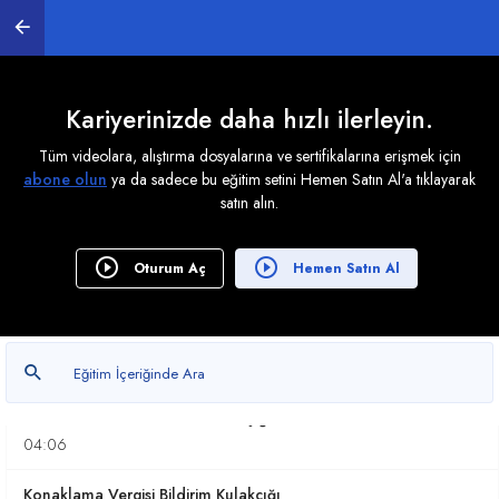
04:22
Konaklama Vergisinin Beyan ve Ödeme Zamanı
04:47
Kariyerinizde daha hızlı ilerleyin.
Konaklama Vergisi Beyannamesinin Elektronik
Tüm videolara, alıştırma dosyalarına ve sertifikalarına erişmek için
Ortamda Gönderilmesi
abone olun
ya da sadece bu eğitim setini Hemen Satın Al'a tıklayarak
03:56
satın alın.
Konaklama Vergisi Beyannamesinin Düzenlenmesi
07:55
Oturum Aç
Hemen Satın Al
Konaklama Vergisi Beyannamesinin Düzenlenmesi -
Genel Bilgiler
02:47
Konaklama Tesisi Bildirim Kulakçığı
04:06
Konaklama Vergisi Bildirim Kulakçığı