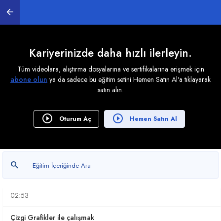
6. EĞER Formülü
0
/ 4
Kariyerinizde daha hızlı ilerleyin.
Tüm videolara, alıştırma dosyalarına ve sertifikalarına erişmek için
abone olun
ya da sadece bu eğitim setini Hemen Satın Al'a tıklayarak
7. Grafikler ile Çalışmak
satın alın.
0
/ 5
Grafikler Oluşturmak
Oturum Aç
Hemen Satın Al
04:56
Çubuk Grafikler İle Çalışmak
04:18
Grafik Değerlerini Üst Üste Göstermek
02:53
Çizgi Grafikler ile çalışmak