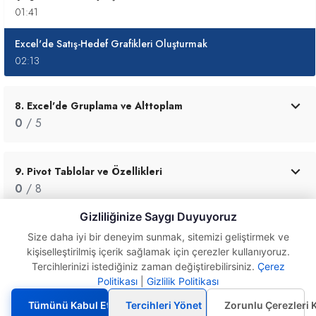
01:41
Excel'de Satış-Hedef Grafikleri Oluşturmak
02:13
8. Excel'de Gruplama ve Alttoplam
0
/ 5
9. Pivot Tablolar ve Özellikleri
0
/ 8
Gizliliğinize Saygı Duyuyoruz
10. Mac için Excel Raporlama Eğitimleri
Size daha iyi bir deneyim sunmak, sitemizi geliştirmek ve
kişiselleştirilmiş içerik sağlamak için çerezler kullanıyoruz.
0
/ 2
Tercihlerinizi istediğiniz zaman değiştirebilirsiniz.
Çerez
Politikası
|
Gizlilik Politikası
Excel'de Satış-Hedef
Grafikleri Oluşturmak
11. Excel:Mac 2011 Eğitimleri
Tümünü Kabul Et
Tercihleri Yönet
Zorunlu Çerezleri 