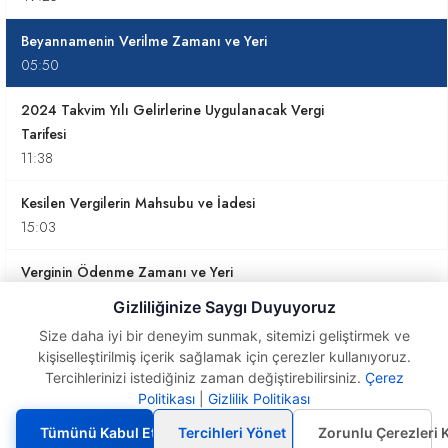
Beyannamenin Verilme Zamanı ve Yeri
05:50
2024 Takvim Yılı Gelirlerine Uygulanacak Vergi
Tarifesi
11:38
Kesilen Vergilerin Mahsubu ve İadesi
15:03
Verginin Ödenme Zamanı ve Yeri
11:52
Gizliliğinize Saygı Duyuyoruz
Size daha iyi bir deneyim sunmak, sitemizi geliştirmek ve
Menkul Sermaye İradı Gelirleri İle İlgili Örnekler
kişiselleştirilmiş içerik sağlamak için çerezler kullanıyoruz.
06:03
Tercihlerinizi istediğiniz zaman değiştirebilirsiniz.
Çerez
Politikası
|
Gizlilik Politikası
Beyannamenin Verilme
Menkul Sermaye İradı Gelirleri İle İlgili Özellikli
Zamanı ve Yeri
Durumlar
Tümünü Kabul Et
Tercihleri Yönet
Zorunlu Çerezleri 