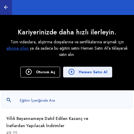
10:29
Özel Sektör Tahvilleri ve Kira Sertefikalarından
Elde Edilen Gelirler
12:35
Kariyerinizde daha hızlı ilerleyin.
Tüm videolara, alıştırma dosyalarına ve sertifikalarına erişmek için
Kar Paylarının Vergilendirilmesi
abone olun
ya da sadece bu eğitim setini Hemen Satın Al'a tıklayarak
11:27
satın alın.
Yurt Dışında Yaşayan Türk Vatandaşlarının Elde
ettiği Menkul Sermaye İratlarının Beyanı
Oturum Aç
Hemen Satın Al
19:53
Aile Bireyleri İle Küçüklerin, Kısıtlıların ve Mümeyyiz
Olmayanların Durumu
11:59
Yıllık Beyannameye Dahil Edilen Kazanç ve
İratlardan Yapılacak İndirimler
49:25