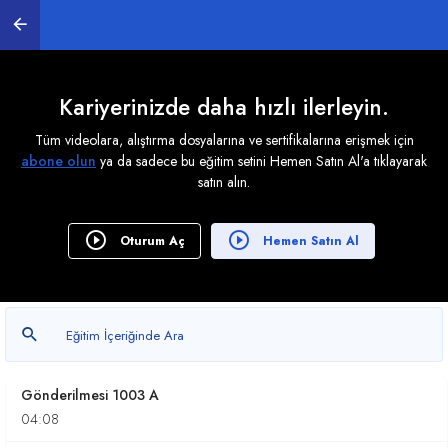
Beyannamenin Düzenlenmesi 1003 A
11:17
Beyannamenin Düzenlenmesi 2 1003 A
Kariyerinizde daha hızlı ilerleyin.
07:22
Tüm videolara, alıştırma dosyalarına ve sertifikalarına erişmek için
abone olun
ya da sadece bu eğitim setini Hemen Satın Al'a tıklayarak
Beyannamenin Düzenlenmesi 3 1003 A
satın alın.
10:43
Beyannamenin Düzenlenmesi 4 1003 A
Oturum Aç
Hemen Satın Al
03:16
Düzeltme Beyannamesi 1003 A
05:38
Beyannamenin - Beyanname Sistemine
Gönderilmesi 1003 A
04:08