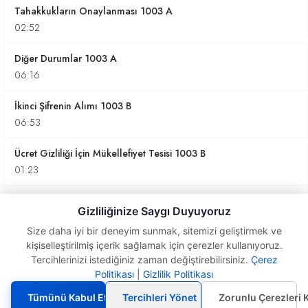
Tahakkukların Onaylanması 1003 A
02:52
Diğer Durumlar 1003 A
06:16
İkinci Şifrenin Alımı 1003 B
06:53
Ücret Gizliliği İçin Mükellefiyet Tesisi 1003 B
01:23
Ücret Gizliliği İçin Yetkilendirme Yapısı 1003 B
Gizliliğinize Saygı Duyuyoruz
03:42
Size daha iyi bir deneyim sunmak, sitemizi geliştirmek ve
kişiselleştirilmiş içerik sağlamak için çerezler kullanıyoruz.
Birden Fazla Mükellefiyet Şubesi Olan İşyerleri
Tercihlerinizi istediğiniz zaman değiştirebilirsiniz.
Çerez
1003 B
Beyannamenin
Politikası
|
Gizlilik Politikası
Düzenlenmesi 4 1003
02:48
A
Tümünü Kabul Et
Tercihleri Yönet
Zorunlu Çerezleri 