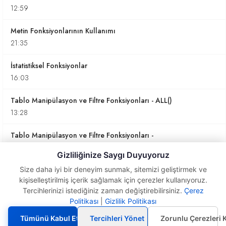
12:59
Metin Fonksiyonlarının Kullanımı
21:35
İstatistiksel Fonksiyonlar
16:03
Tablo Manipülasyon ve Filtre Fonksiyonları - ALL()
13:28
Tablo Manipülasyon ve Filtre Fonksiyonları -
ALLEXCEPT(), FILTER(), SUMMARIZE()
Gizliliğinize Saygı Duyuyoruz
13:21
Size daha iyi bir deneyim sunmak, sitemizi geliştirmek ve
kişiselleştirilmiş içerik sağlamak için çerezler kullanıyoruz.
Tablo Man. ve Filtre Fonk. - ADDCOLUMNS(),
Tercihlerinizi istediğiniz zaman değiştirebilirsiniz.
Çerez
SELECTCOLUMNS(), DISTINCT(), VALUES()
Politikası
|
Gizlilik Politikası
Toparlama
11:15
Fonksiyonları
Tümünü Kabul Et
Tercihleri Yönet
Zorunlu Çerezleri 