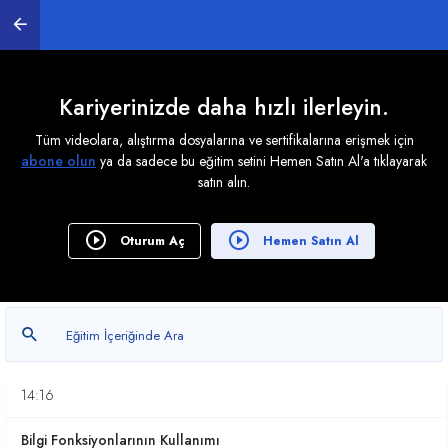
DAX'da Kullanılan Operatörler
09:36
Hesaplanmış Sütunlar ile Çalışmak
Kariyerinizde daha hızlı ilerleyin.
11:45
Tüm videolara, alıştırma dosyalarına ve sertifikalarına erişmek için
abone olun
ya da sadece bu eğitim setini Hemen Satın Al'a tıklayarak
DAX Ölçüler ile Çalışmak
satın alın.
10:11
Toparlama Fonksiyonları
Oturum Aç
Hemen Satın Al
19:37
İteratörler ile çalışmak
06:40
Mantıksal Fonksiyonlar
14:16
Bilgi Fonksiyonlarının Kullanımı