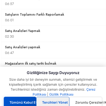
06:57
Satışların Toplamını Farklı Raporlamak
06:01
Satış Analizleri Yapmak
02:30
Satış Analizleri yapmak
06:47
Mağazaların ilk satış tarihi bulmak
04:03
Gizliliğinize Saygı Duyuyoruz
Satış Analizleri Yapmak-devam
Size daha iyi bir deneyim sunmak, sitemizi geliştirmek ve
kişiselleştirilmiş içerik sağlamak için çerezler kullanıyoruz.
09:56
Tercihlerinizi istediğiniz zaman değiştirebilirsiniz.
Çerez
Politikası
|
Gizlilik Politikası
Yıllık Satış Raporu
Oluşturmak
4. CALCULATE Kullanımı
Tümünü Kabul Et
Tercihleri Yönet
Zorunlu Çerezleri 