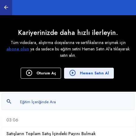
Ülkeler Bazında Satış Toplamlarını Bulmak
04:31
Bürüt Karın Üstü Altındaki Değerleri Bulmak
Kariyerinizde daha hızlı ilerleyin.
02:27
Tüm videolara, alıştırma dosyalarına ve sertifikalarına erişmek için
abone olun
ya da sadece bu eğitim setini Hemen Satın Al'a tıklayarak
Yıllık Prim Hesabı Yapmak
satın alın.
06:53
Yıllık Satış Raporu Oluşturmak
Oturum Aç
Hemen Satın Al
05:13
Teslimat Günlerini Hafta içi olarak ayarlamak
04:30
Geciken teslimatların oranını bulmak
03:06
Satışların Toplam Satış İçindeki Payını Bulmak