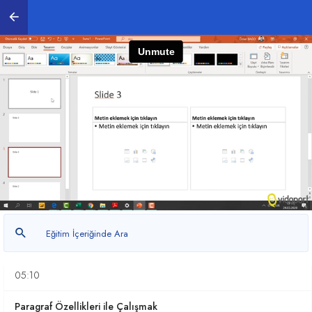
1. Adım Adım PowerPoint Kullanmayı Öğrenmek
0
/ 27
PowerPoint Ortamını Tanımak
01:50
Slaytları Ekleme, Silme, Çoğaltma
02:59
Slayt Tasarımları ile Çalışmak
03:43
Metin Kutuları ile Çalışmak
04:07
Yazıtipi Seçenekleri ile Çalışmak
05:10
Paragraf Özellikleri ile Çalışmak