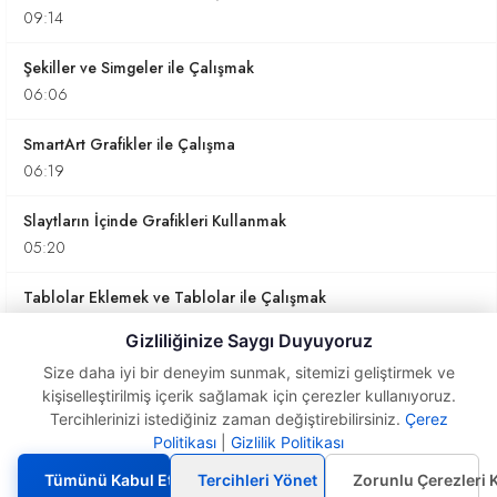
09:14
Şekiller ve Simgeler ile Çalışmak
06:06
SmartArt Grafikler ile Çalışma
06:19
Slaytların İçinde Grafikleri Kullanmak
05:20
Tablolar Eklemek ve Tablolar ile Çalışmak
06:56
Gizliliğinize Saygı Duyuyoruz
Slaytları Kaydetmek, Gösteri veya PDF Kaydetmek
Size daha iyi bir deneyim sunmak, sitemizi geliştirmek ve
kişiselleştirilmiş içerik sağlamak için çerezler kullanıyoruz.
02:12
Tercihlerinizi istediğiniz zaman değiştirebilirsiniz.
Çerez
Politikası
|
Gizlilik Politikası
Slayt Tasarımları
Slaytlarınızı Resim Şeklinde Kaydetmek
ile Çalışmak
01:29
Tümünü Kabul Et
Tercihleri Yönet
Zorunlu Çerezleri 