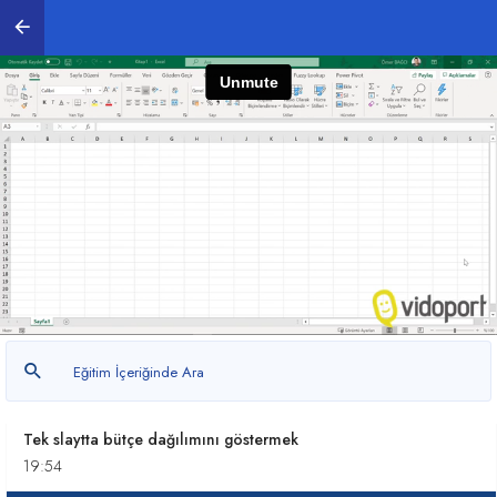
12:51
Finansal Sunumlarda rakamlarını slaytlara
yansıtma
24:23
Slayt Geçişlerinde Dönüşüm Efekti Uygulamak
01:59
SmartArt şekillerini kullanmak ve tek tek
düzenlemek
05:03
Slaytlarınızda Hareketli Halkalar nasıl
oluşturursunuz?
27:53
Tek slaytta bütçe dağılımını göstermek
19:54