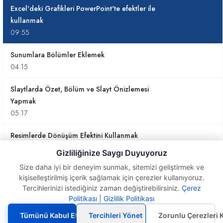
Excel'deki Grafikleri PowerPoint'te efektler ile
kullanmak
09:55
Sunumlara Bölümler Eklemek
04:15
Slaytlarda Özet, Bölüm ve Slayt Önizlemesi
Yapmak
05:17
Resimlerde Dönüşüm Efektini Kullanmak
03:39
Gizliliğinize Saygı Duyuyoruz
Size daha iyi bir deneyim sunmak, sitemizi geliştirmek ve
Rakamlarda Dönüşüm Efektinden Yararlanmak
kişiselleştirilmiş içerik sağlamak için çerezler kullanıyoruz.
09:03
Tercihlerinizi istediğiniz zaman değiştirebilirsiniz.
Çerez
Excel'deki Grafikleri
Politikası
|
Gizlilik Politikası
PowerPoint'te efektler ile
kullanmak
2. PowerPoint'te Tetikleyicileri Kullanmak
Tümünü Kabul Et
Tercihleri Yönet
Zorunlu Çerezleri 