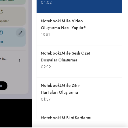
04:02
NotebookLM ile Video
Oluşturma Nasıl Yapılır?
13:51
NotebookLM ile Sesli Özet
Dosyalar Oluşturma
02:12
NotebookLM ile Zihin
Haritaları Oluşturma
01:37
NotebookLM Bilgi Kartlarını
Kullanmak