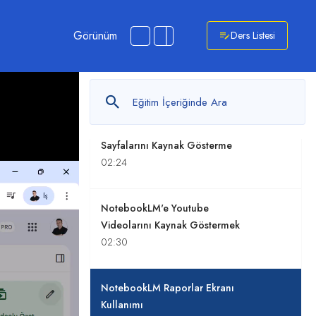
05:02
Görünüm
Ders Listesi
NotebookLM'de PDF, Word
Dosyalarını Kaynak Göstermek
04:08
NotebookLM'de Web
Sayfalarını Kaynak Gösterme
02:24
NotebookLM'e Youtube
Videolarını Kaynak Göstermek
02:30
NotebookLM Raporlar Ekranı
Kullanımı