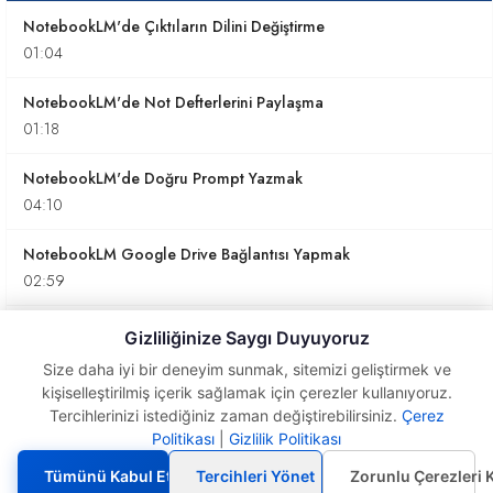
NotebookLM'de Çıktıların Dilini Değiştirme
01:04
NotebookLM'de Not Defterlerini Paylaşma
01:18
NotebookLM'de Doğru Prompt Yazmak
04:10
NotebookLM Google Drive Bağlantısı Yapmak
02:59
NotebookLM İnfografikleri Kullanmak
Gizliliğinize Saygı Duyuyoruz
03:58
Size daha iyi bir deneyim sunmak, sitemizi geliştirmek ve
kişiselleştirilmiş içerik sağlamak için çerezler kullanıyoruz.
İnfografiklerin Tanımlarını kullanmak
Tercihlerinizi istediğiniz zaman değiştirebilirsiniz.
Çerez
03:58
Politikası
|
Gizlilik Politikası
NotebookLM Test
Özelliğini Kullanmak
Tümünü Kabul Et
Tercihleri Yönet
Zorunlu Çerezleri 
Slaytlar Üzerinde Düzenleme Yapmak