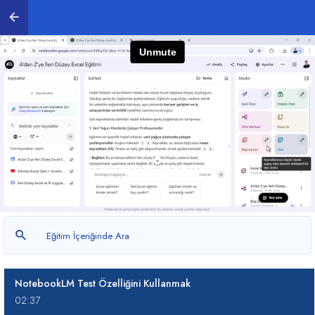
02:30
NotebookLM Raporlar Ekranı Kullanımı
04:02
NotebookLM ile Video Oluşturma Nasıl Yapılır?
13:51
NotebookLM ile Sesli Özet Dosyalar Oluşturma
02:12
NotebookLM ile Zihin Haritaları Oluşturma
01:37
NotebookLM Bilgi Kartlarını Kullanmak
02:12
NotebookLM Test Özelliğini Kullanmak
02:37