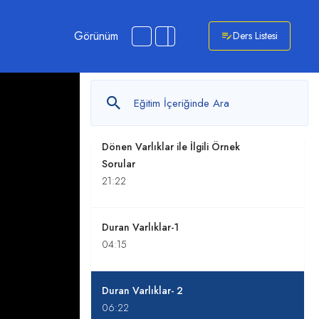
Dönen Varlıklar 5. Kısım
Görünüm
Ders Listesi
13:20
Dönen Varlıklar 6. Kısım
18:13
Dönen Varlıklar ile İlgili Örnek
Sorular
21:22
Duran Varlıklar-1
04:15
Duran Varlıklar- 2
06:22