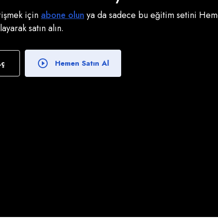
erişmek için
abone olun
ya da sadece bu eğitim setini Heme
klayarak satın alın.
Aç
Hemen Satın Al