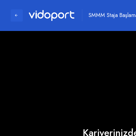
SMMM Staja Başlama
Kariyerinizde