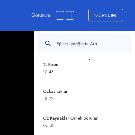
ile İlgili Örnek Sorular
07:08
Görünüm
Ders Listesi
Uzun Vadeli Yabancı Kaynaklar
12:24
Uzun Vadeli Yabancı Kaynaklar
2. Kısım
10:48
Özkaynaklar
18:22
Öz Kaynaklar Örnek Sorular
06:38