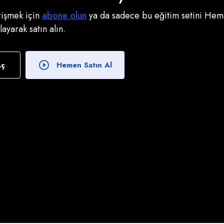
erişmek için
abone olun
ya da sadece bu eğitim setini Heme
klayarak satın alın.
Aç
Hemen Satın Al