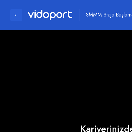
SMMM Staja Başlama
Kariyerinizde