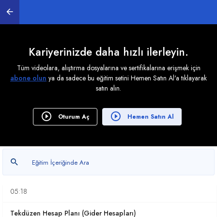
Tek Düzen Hesap Planı - Dönen Varlıklar
16:40
Tekdüzen Hesap Planı - Duran Varlıklar
Kariyerinizde daha hızlı ilerleyin.
15:11
Tüm videolara, alıştırma dosyalarına ve sertifikalarına erişmek için
abone olun
ya da sadece bu eğitim setini Hemen Satın Al'a tıklayarak
Tekdüzen Hesap Planı (KVYK)
satın alın.
09:31
Tekdüzen Hesap Planı (UVYK)
Oturum Aç
Hemen Satın Al
06:32
Tekdüzen Hesap Planı (Öz Kaynaklar)
05:18
Tekdüzen Hesap Planı (Gelir Hesapları)
05:18
Tekdüzen Hesap Planı (Gider Hesapları)