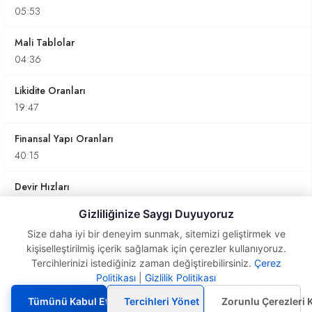
05:53
Mali Tablolar
04:36
Likidite Oranları
19:47
Finansal Yapı Oranları
40:15
Devir Hızları
20:39
Gizliliğinize Saygı Duyuyoruz
PD-DD Oranı
Size daha iyi bir deneyim sunmak, sitemizi geliştirmek ve
kişiselleştirilmiş içerik sağlamak için çerezler kullanıyoruz.
13:11
Tercihlerinizi istediğiniz zaman değiştirebilirsiniz.
Çerez
Politikası
|
Gizlilik Politikası
Tekdüzen Hesap
Nakit Akış Tablosu
Planı (UVYK)
09:27
Tümünü Kabul Et
Tercihleri Yönet
Zorunlu Çerezleri 