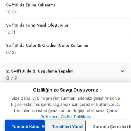
SwiftUI'da Enum Kullanımı
10:04
SwiftUI'da Form Nasıl Oluşturulur
16:11
SwiftUI'da Color & GradientColor Kullanımı
07:22
2. SwiftUI ile 2. Uygulama Yapalım
0
/ 9
Gizliliğinize Saygı Duyuyoruz
3. SwiftUI ile Yeni Uygulama Yapalım
Size daha iyi bir deneyim sunmak, sitemizi geliştirmek ve
kişiselleştirilmiş içerik sağlamak için çerezler kullanıyoruz.
0
/ 6
Tercihlerinizi istediğiniz zaman değiştirebilirsiniz.
Çerez
Politikası
|
Gizlilik Politikası
SwiftUI' da List ve
ForEach Kullanımı
4. SwiftUI MapKit Kullanımı
Tümünü Kabul Et
Tercihleri Yönet
Zorunlu Çerezleri 