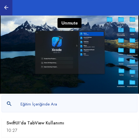
1. SwiftUI'in Temelleri
0
/ 7
Xcode Nedir? ve SwitfUI'a Giriş Yapmak
10:23
SwiftUI'da ZStack / VStack / HStack Kullanımı
09:59
SwiftUI' da List ve ForEach Kullanımı
08:49
SwiftUI'da TabView Kullanımı
10:27