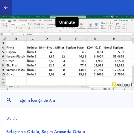
Excel Öğrenmeye Başlamak.
04:30
Temel Excel Kavramlarını Öğrenin.
05:25
Veri Girişi ve Tablolar Oluşturmak
07:19
Yazıtipi Seçeneklerini Kullanmak
04:22
Hizalama Grubu Simgeleri ile Çalışmak
03:42
Sayı Grubu Simgeleri ile Çalışmak
03:03
Birleştir ve Ortala, Seçim Arasında Ortala