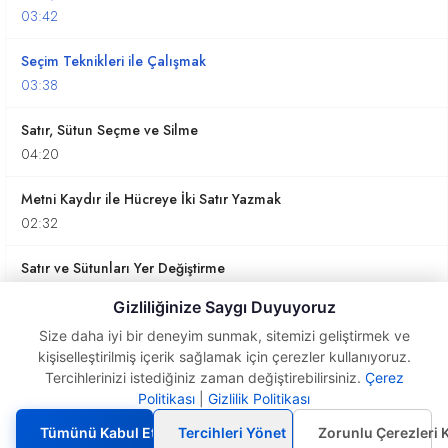
03:42
Seçim Teknikleri ile Çalışmak
03:38
Satır, Sütun Seçme ve Silme
04:20
Metni Kaydır ile Hücreye İki Satır Yazmak
02:32
Satır ve Sütunları Yer Değiştirme
02:38
Gizliliğinize Saygı Duyuyoruz
Verileri Silme
Size daha iyi bir deneyim sunmak, sitemizi geliştirmek ve
kişiselleştirilmiş içerik sağlamak için çerezler kullanıyoruz.
04:19
Tercihlerinizi istediğiniz zaman değiştirebilirsiniz.
Çerez
Yazıtipi
Politikası
|
Gizlilik Politikası
Excel Hesaplama Yöntemleri Nelerdir? Nasıl
Seçeneklerini
Kullanmak
Yapılır?
Tümünü Kabul Et
Tercihleri Yönet
Zorunlu Çerezleri 