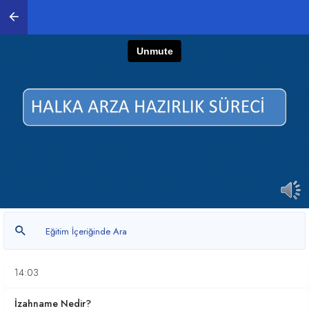
1. Halka Arz Hakkında
0
/ 23
Halka Arz Nedir?
18:46
Şirketler Neden Halka Açılır?
16:50
Halka Arz İçin Hazırlık Süreci
13:22
Halka Arz İçin Hazırlık Süreci - Devam
09:40
Fiyat Tespit Raporu Nedir?
14:03
İzahname Nedir?