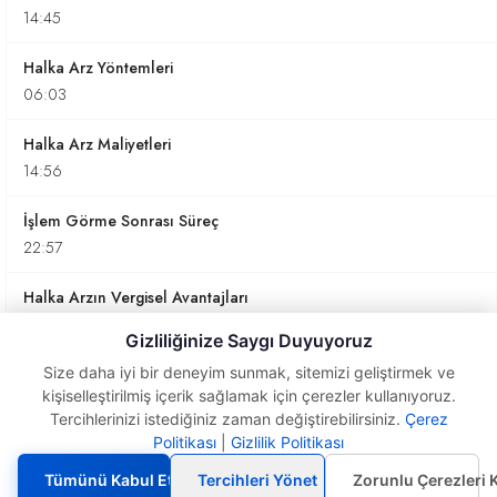
14:45
Halka Arz Yöntemleri
06:03
Halka Arz Maliyetleri
14:56
İşlem Görme Sonrası Süreç
22:57
Halka Arzın Vergisel Avantajları
21:23
Gizliliğinize Saygı Duyuyoruz
Halka Arzda Kaç Lot Talebinde Bulunmak Gerekir?
Size daha iyi bir deneyim sunmak, sitemizi geliştirmek ve
kişiselleştirilmiş içerik sağlamak için çerezler kullanıyoruz.
04:28
Tercihlerinizi istediğiniz zaman değiştirebilirsiniz.
Çerez
Politikası
|
Gizlilik Politikası
Halka Arz İçin
2023-2024 Yıllarında Halka Açılan Şirketler
Hazırlık Süreci
24:37
Tümünü Kabul Et
Tercihleri Yönet
Zorunlu Çerezleri 