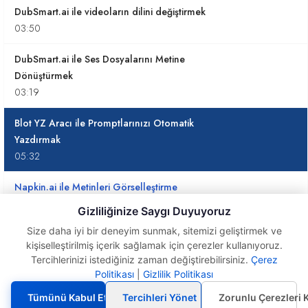
DubSmart.ai ile videoların dilini değiştirmek
03:50
DubSmart.ai ile Ses Dosyalarını Metine
Dönüştürmek
03:19
Blot YZ Aracı ile Promptlarınızı Otomatik
Yazdırmak
05:32
Napkin.ai ile Metinleri Görselleştirme
06:56
Gizliliğinize Saygı Duyuyoruz
Size daha iyi bir deneyim sunmak, sitemizi geliştirmek ve
Excel Tablolarını Napkin.Ai ile Görselleştirme
kişiselleştirilmiş içerik sağlamak için çerezler kullanıyoruz.
05:31
Tercihlerinizi istediğiniz zaman değiştirebilirsiniz.
Çerez
Blot YZ Aracı ile
Politikası
|
Gizlilik Politikası
Promptlarınızı Otomatik
Excel Sorularını Gemini Yapay Zeka’ya Nasıl
Yazdırmak
Sormalıyız?
Tümünü Kabul Et
Tercihleri Yönet
Zorunlu Çerezleri 