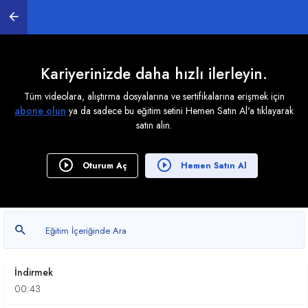
Yapay Zeka Uygulamlarına Doğru Soru Sormak
03:51
Gamma.app ile Sunumlar Oluşturma
02:40
Kariyerinizde daha hızlı ilerleyin.
Tüm videolara, alıştırma dosyalarına ve sertifikalarına erişmek için
Grok ve Gamma ile Sunumlar Hazırlamak
abone olun
ya da sadece bu eğitim setini Hemen Satın Al'a tıklayarak
04:14
satın alın.
Gamma.app'te Düzenlemeler Yapmak
05:59
Oturum Aç
Hemen Satın Al
Yapay Zekaya Soru Sorma Teknikleri: Doğru
Sonuçlar İçin Yöntemler
00:45
DubSmart.ai 'da Farklı Dillerdeki Dosyaları
İndirmek
00:43